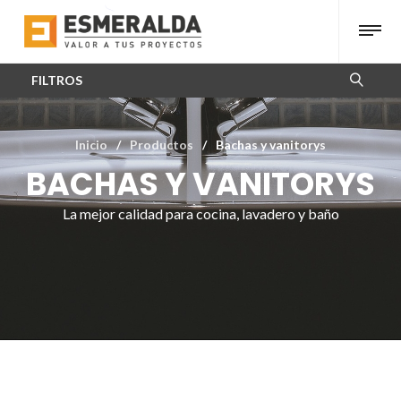
FILTROS
Inicio
/
Productos
/
Bachas y vanitorys
BACHAS Y VANITORYS
La mejor calidad para cocina, lavadero y baño